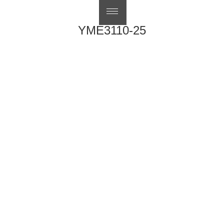
English
YME3110-25
文
上
前
YME3108-20
章
一
下
下一步
YME3115-21
導
篇
一
覽
文
篇
章：
文
章：