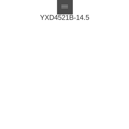
English
YXD4521B-14.5
文
上
前
YXD0085-14.5
章
一
下
下一步
YXD4521C-15
導
篇
一
覽
文
篇
章：
文
章：