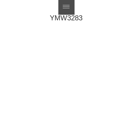
English
YMW3283
文
上
前
YMW3268D
章
一
下
下一步
YJ0014-29
導
篇
一
覽
文
篇
章：
文
章：