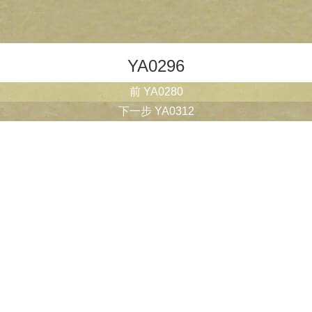
YA0296
文
上
前
YA0280
章
一
下
下一步
YA0312
導
篇
一
覽
文
篇
章：
文
章：